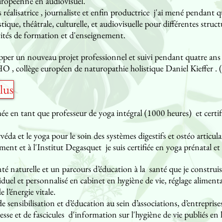
ropéenne en audiovisuel.
éalisatrice , journaliste et enfin productrice j'ai mené pendant q
tique, théâtrale, culturelle, et audiovisuelle pour différentes struc
ités de formation et d'enseignement.
opper un nouveau projet professionnel et suivi pendant quatre ans
 collège européen de naturopathie holistique Daniel Kieffer . (
lus
e en tant que professeur de yoga intégral (1000 heures) et certif
véda et le yoga pour le soin des systèmes digestifs et ostéo articula
ment et à l'Institut Degasquet je suis certifiée en yoga prénatal e
nté naturelle et un parcours d’éducation à la santé que je construi
l et personnalisé en cabinet en hygiène de vie, réglage alimentai
 l’énergie vitale.
e sensibilisation et d’éducation au sein d’associations, d’entreprises
resse et de fascicules d'information sur l'hygiène de vie publiés en 