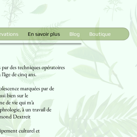
rvations
En savoir plus
Blog
Boutique
s par des techniques opératoires
l’âge de cinq ans.
dolescence marquées par de
si bien sur le
ne de vie qui m’a
phrologie, à un travail de
aymond Dextreit
uipement culturel et