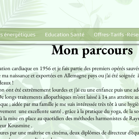
s énergétiques
Education Santé
Offres-Tarifs -Rése
Mon parcours
tion cardiaque en 1956 et je fais partie des premiers opérés sauvé
ma naissance et exportées en Allemagne pays ou j’ai été soignée à 
deaux !
tion ont été extrêmement lourdes et j’ai eu une enfance puis une a
e longs traitements allopathiques m’ont laissé à 14 ans atteinte aus
ue ; aidée par ma famille je me suis intéressée très tôt à une hygiè
vement une excellente santé , grâce à la pratique du yoga, de la so
à la mise en place au quotidien des méthodes harmonistes de R
cteur Kousmine .
eures par une maîtrise en cinéma, deux diplômes de directeur d’éq