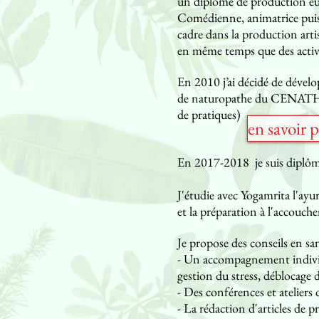
un diplôme de production eu
Comédienne, animatrice puis r
cadre dans
la production artis
en même temps que des activ
En 2010 j’ai décidé de dével
de naturopathe du CENATHO ,
de pratiques)
en savoir p
En 2017-2018 je suis diplômé
J'étudie avec Yogamrita l'ayur
et la préparation à l'accouche
Je propose des conseils en sa
- Un accompagnement individue
gestion du stress, déblocage de
- Des conférences et ateliers d
- La rédaction d'articles de p