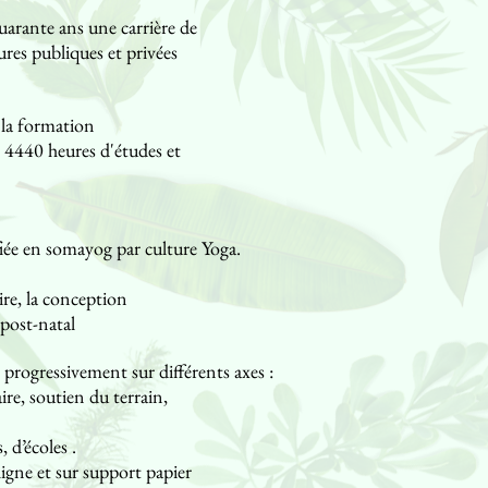
uarante ans une carrière de
tures publiques et privées
 la formation
 4440 heures d'études et
iée en somayog par culture Yoga.
ire, la conception
t post-natal
s progressivement sur différents axes :
re, soutien du terrain,
, d’écoles .
ligne et sur support papier