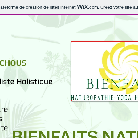
lateforme de création de sites internet
.com
. Créez votre site au
UCHOUS
iste Holistique
tre
es
nté
BIENFAITS NA