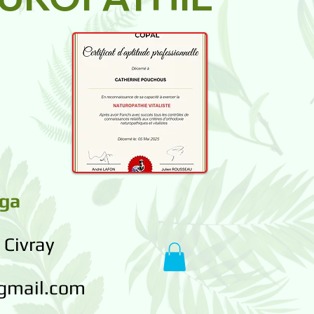
oga
 Civray
@gmail.com