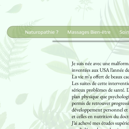
Naturopathie ?
Massages Bien-être
Soin
Je suis née avec une malforma
inventées aux USA l’année de 
La vie m'a offert de beaux ca
Les suites de cette interven
sérieux problèmes de santé. D
plan physique que psychologiq
permis de retrouver progressi
développement personnel et 
et celles en nutrition du do
J’ai achevé mes études supéri